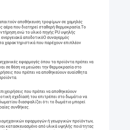
υ απαιτούν αποθήκευση τροφίμων σε χαμηλές
ς αέρα που διατηρεί σταθερή θερμοκρασία.Το
ντήρηση.ενώ το υλικό πηγής PU υψηλής
ι ενεργειακά αποδοτικόΟ συναγερμός
ετα χαρακτηριστικά που παρέχουν επιπλέον
μηχανικές εφαρμογές όπου τα προϊόντα πρέπει να
αι σε θέση να μειώσει την θερμοκρασία στο
ιρήσεις που πρέπει να αποθηκεύουν ευαίσθητα
προϊόντα.
 επιχειρήσεις που πρέπει να αποθηκεύουν
οτική σχεδίασή του επιτρέπει στο δωμάτιο να
δωματίου διασφαλίζει ότι το δωμάτιο μπορεί
ραίες συνθήκες.
 βιομηχανικών εφαρμογών ή γεωργικών προϊόντων,
Είναι κατασκευασμένο από υλικά υψηλής ποιότητας