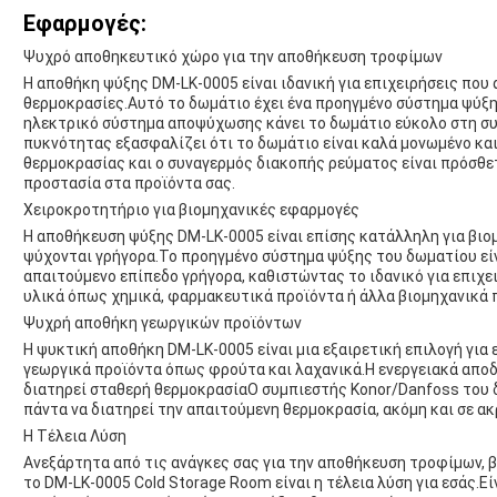
Εφαρμογές:
Ψυχρό αποθηκευτικό χώρο για την αποθήκευση τροφίμων
Η αποθήκη ψύξης DM-LK-0005 είναι ιδανική για επιχειρήσεις πο
θερμοκρασίες.Αυτό το δωμάτιο έχει ένα προηγμένο σύστημα ψύξη
ηλεκτρικό σύστημα αποψύχωσης κάνει το δωμάτιο εύκολο στη συ
πυκνότητας εξασφαλίζει ότι το δωμάτιο είναι καλά μονωμένο κα
θερμοκρασίας και ο συναγερμός διακοπής ρεύματος είναι πρόσθ
προστασία στα προϊόντα σας.
Χειροκροτητήριο για βιομηχανικές εφαρμογές
Η αποθήκευση ψύξης DM-LK-0005 είναι επίσης κατάλληλη για βιο
ψύχονται γρήγορα.Το προηγμένο σύστημα ψύξης του δωματίου είν
απαιτούμενο επίπεδο γρήγορα, καθιστώντας το ιδανικό για επιχε
υλικά όπως χημικά, φαρμακευτικά προϊόντα ή άλλα βιομηχανικά 
Ψυχρή αποθήκη γεωργικών προϊόντων
Η ψυκτική αποθήκη DM-LK-0005 είναι μια εξαιρετική επιλογή για
γεωργικά προϊόντα όπως φρούτα και λαχανικά.Η ενεργειακά αποδ
διατηρεί σταθερή θερμοκρασίαΟ συμπιεστής Konor/Danfoss του 
πάντα να διατηρεί την απαιτούμενη θερμοκρασία, ακόμη και σε ακ
Η Τέλεια Λύση
Ανεξάρτητα από τις ανάγκες σας για την αποθήκευση τροφίμων,
το DM-LK-0005 Cold Storage Room είναι η τέλεια λύση για εσάς.