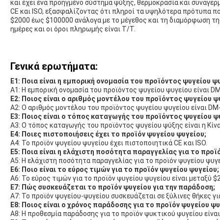
και έχει ένα προηγμένο σύστημα ψύξης, θερμοκρασία και συναγερ
CE και ISO, εξασφαλίζοντας ότι πληροί τα υψηλότερα πρότυπα πο
$2000 έως $100000 ανάλογα με το μέγεθος και τη διαμόρφωση τη
ημέρες και οι όροι πληρωμής είναι T/T.
Γενικά ερωτήματα:
Ε1: Ποια είναι η εμπορική ονομασία του προϊόντος ψυγείου ψ
Α1: Η εμπορική ονομασία του προϊόντος ψυγείου ψυγείου είναι DM
Ε2: Ποιος είναι ο αριθμός μοντέλου του προϊόντος ψυγείου ψ
Α2: Ο αριθμός μοντέλου του προϊόντος ψυγείου ψυγείου είναι DM
Ε3: Ποιος είναι ο τόπος καταγωγής του προϊόντος ψυγείου ψ
Α3: Ο τόπος καταγωγής του προϊόντος ψυγείου ψύξης είναι η Κίνα
Ε4: Ποιες πιστοποιήσεις έχει το προϊόν ψυγείου ψυγείου;
Α4: Το προϊόν ψυγείου ψυγείου έχει πιστοποιητικά CE και ISO.
Ε5: Ποια είναι η ελάχιστη ποσότητα παραγγελίας για το προϊ
Α5: Η ελάχιστη ποσότητα παραγγελίας για το προϊόν ψυγείου ψυγεί
Ε6: Ποιο είναι το εύρος τιμών για το προϊόν ψυγείου ψυγείου;
Α6: Το εύρος τιμών για το προϊόν ψυγείου ψυγείου είναι μεταξύ $
Ε7: Πώς συσκευάζεται το προϊόν ψυγείου για την παράδοση;
Α7: Το προϊόν ψυγείου-ψυγείου συσκευάζεται σε ξύλινες θήκες γ
Ε8: Ποιος είναι ο χρόνος παράδοσης για το προϊόν ψυγείου ψυ
Α8: Η προθεσμία παράδοσης για το προϊόν ψυκτικού ψυγείου είναι