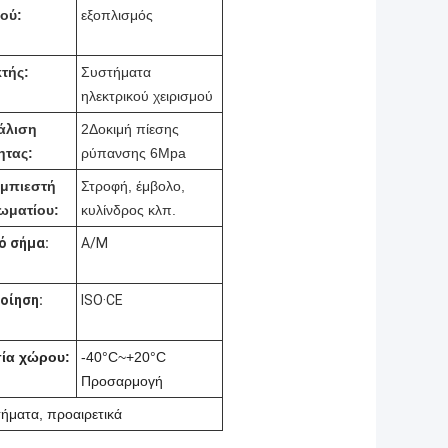
ού:
εξοπλισμός
τής:
Συστήματα
ηλεκτρικού χειρισμού
άλιση
2Δοκιμή πίεσης
ητας:
ρύπανσης 6Mpa
μπιεστή
Στροφή, έμβολο,
ωματίου:
κυλίνδρος κλπ.
ό σήμα:
Α/Μ
οίηση:
ISO·CE
ία χώρου:
-40°C~+20°C
Προσαρμογή
ήματα, προαιρετικά